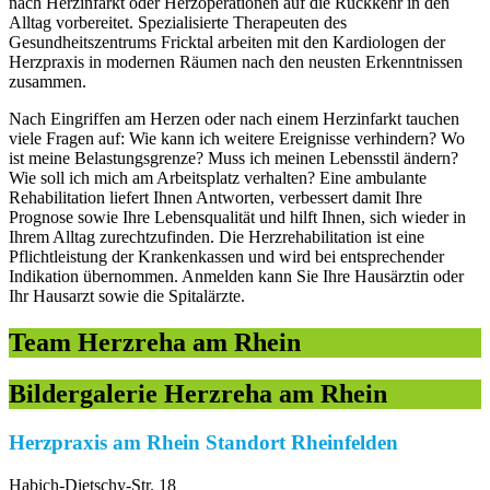
nach Herzinfarkt oder Herzoperationen auf die Rückkehr in den
Alltag vorbereitet. Spezialisierte Therapeuten des
Gesundheitszentrums Fricktal arbeiten mit den Kardiologen der
Herzpraxis in modernen Räumen nach den neusten Erkenntnissen
zusammen.
Nach Eingriffen am Herzen oder nach einem Herzinfarkt tauchen
viele Fragen auf: Wie kann ich weitere Ereignisse verhindern? Wo
ist meine Belastungsgrenze? Muss ich meinen Lebensstil ändern?
Wie soll ich mich am Arbeitsplatz verhalten? Eine ambulante
Rehabilitation liefert Ihnen Antworten, verbessert damit Ihre
Prognose sowie Ihre Lebensqualität und hilft Ihnen, sich wieder in
Ihrem Alltag zurechtzufinden. Die Herzrehabilitation ist eine
Pflichtleistung der Krankenkassen und wird bei entsprechender
Indikation übernommen. Anmelden kann Sie Ihre Hausärztin oder
Ihr Hausarzt sowie die Spitalärzte.
Team Herzreha am Rhein
Bildergalerie Herzreha am Rhein
Herzpraxis am Rhein Standort Rheinfelden
Habich-Dietschy-Str. 18